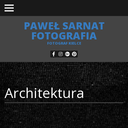
TO
GGL
E
PAWEŁ SARNAT
ME
NU
FOTOGRAFIA
FOTOGRAF KIELCE
Architektura