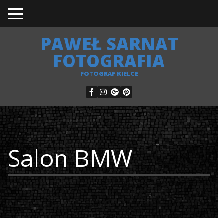
TO
GGL
E
PAWEŁ SARNAT
ME
NU
FOTOGRAFIA
FOTOGRAF KIELCE
Salon BMW