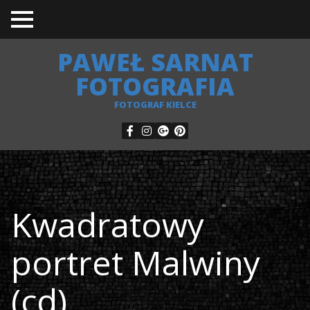
TO
GGL
E
PAWEŁ SARNAT
ME
NU
FOTOGRAFIA
FOTOGRAF KIELCE
Kwadratowy
portret Malwiny
(cd)